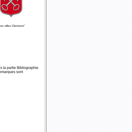
es villes Clermont"
s la partie
Bibliographie
.
 remarques sont