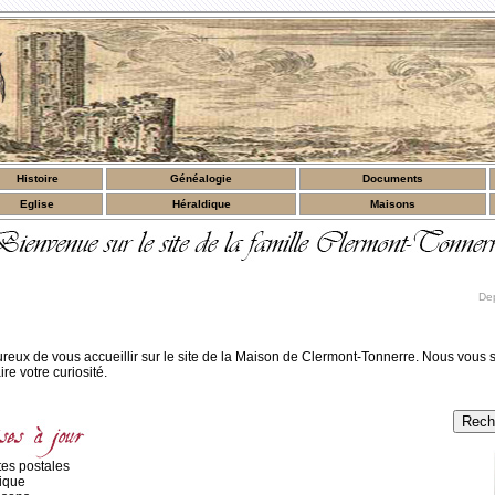
Histoire
Généalogie
Documents
Eglise
Héraldique
Maisons
Dep
eux de vous accueillir sur le site de la Maison de Clermont-Tonnerre. Nous vous
ire votre curiosité.
tes postales
ique