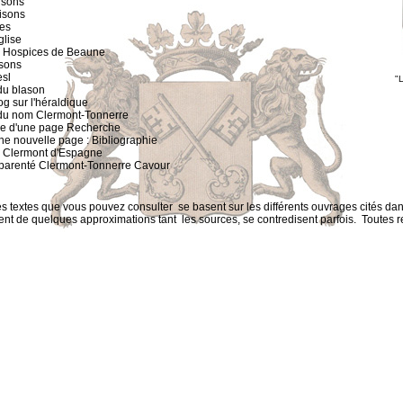
isons
isons
res
glise
s
Hospices de Beaune
sons
es
l
"L
 du
blason
log sur l'héraldique
n du nom
Clermont-Tonnerre
ne d'une page
Recherche
une nouvelle page :
Bibliographie
s
Clermont d'Espagne
a parenté
Clermont-Tonnerre Cavour
extes que vous pouvez consulter se basent sur les différents ouvrages cités dan
rent de quelques approximations tant les sources, se contredisent parfois. Toutes