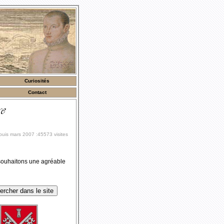
Curiosités
Contact
uis mars 2007 :45573 visites
 souhaitons une agréable